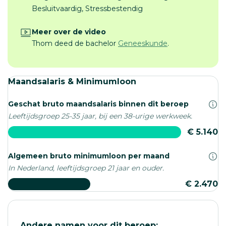
Besluitvaardig, Stressbestendig
Meer over de video
Thom deed de bachelor
Geneeskunde
.
Maandsalaris & Minimumloon
Geschat bruto maandsalaris binnen dit beroep
Leeftijdsgroep 25-35 jaar, bij een 38-urige werkweek.
€ 5.140
Algemeen bruto minimumloon per maand
In Nederland, leeftijdsgroep 21 jaar en ouder.
€ 2.470
Andere namen voor dit beroep: