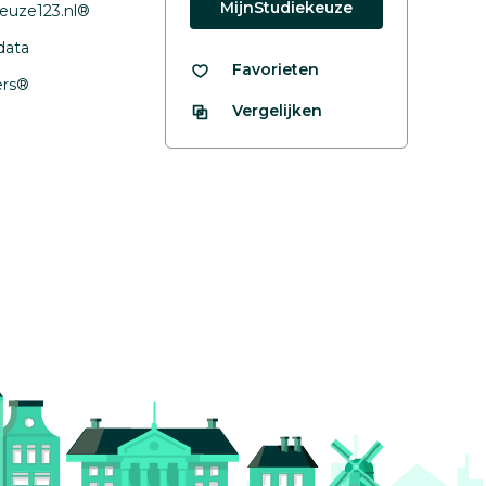
MijnStudiekeuze
euze123.nl®
data
Favorieten
fers®
Vergelijken