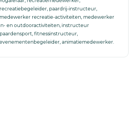
Yogaleraar, recreatiemedewerker,
recreatiebegeleider, paardrij-instructeur,
medewerker recreatie-activiteiten, medewerker
in- en outdooractiviteiten, instructeur
paardensport, fitnessinstructeur,
evenementenbegeleider, animatiemedewerker.