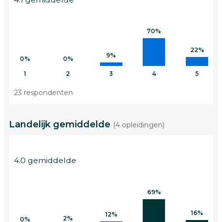
70%
22%
9%
0%
0%
1
2
3
4
5
23 respondenten
Landelijk gemiddelde
(4 opleidingen)
4.0 gemiddelde
69%
16%
12%
2%
0%