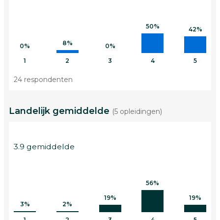
50%
42%
8%
0%
0%
1
2
3
4
5
24 respondenten
Landelijk gemiddelde
(5 opleidingen)
3.9 gemiddelde
56%
19%
19%
3%
2%
1
2
3
4
5