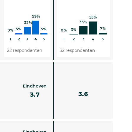
59%
55%
35%
32%
7%
5%
5%
3%
0%
0%
1
2
3
4
5
1
2
3
4
5
22 respondenten
32 respondenten
Eindhoven
3.6
3.7
Eindhoven