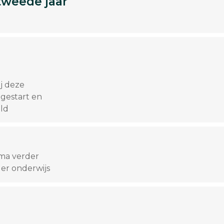
tweede jaar
j deze
 gestart en
ald
oma verder
er onderwijs