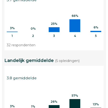
66%
25%
6%
3%
0%
1
2
3
4
5
32 respondenten
Landelijk gemiddelde
(5 opleidingen)
3.8 gemiddelde
57%
26%
13%
3%
1%