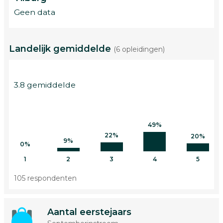
Geen data
Landelijk gemiddelde
(6 opleidingen)
3.8 gemiddelde
49%
22%
20%
9%
0%
1
2
3
4
5
105 respondenten
Aantal eerstejaars