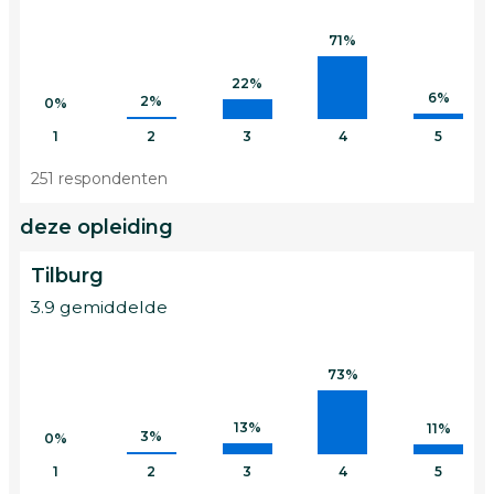
71%
22%
6%
2%
0%
1
2
3
4
5
251 respondenten
deze opleiding
Tilburg
3.9 gemiddelde
73%
13%
11%
3%
0%
1
2
3
4
5