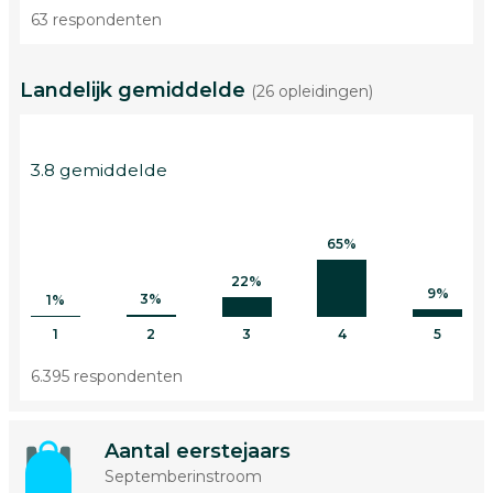
63 respondenten
Landelijk gemiddelde
(26 opleidingen)
3.8 gemiddelde
65%
22%
9%
3%
1%
1
2
3
4
5
6.395 respondenten
Aantal eerstejaars
Septemberinstroom