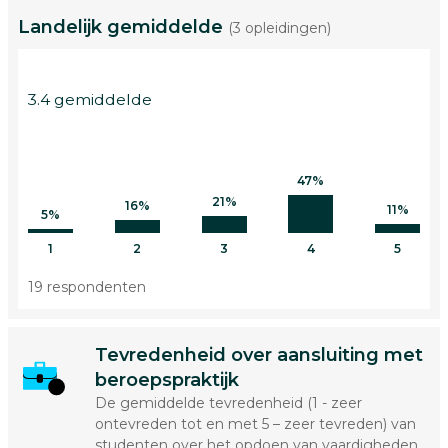
Landelijk gemiddelde
(3 opleidingen)
3.4 gemiddelde
47%
21%
16%
11%
5%
1
2
3
4
5
19 respondenten
Tevredenheid over aansluiting met
beroepspraktijk
De gemiddelde tevredenheid (1 - zeer
ontevreden tot en met 5 – zeer tevreden) van
studenten over het opdoen van vaardigheden