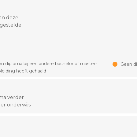
an deze
 gestelde
n diploma bij een andere bachelor of master-
Geen d
leiding heeft gehaald
oma verder
er onderwijs