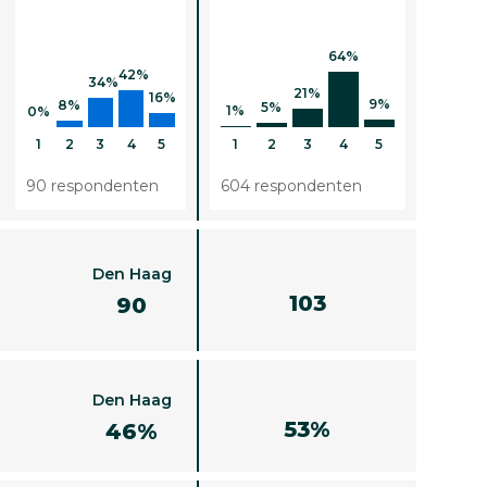
64%
42%
34%
21%
16%
9%
8%
5%
1%
0%
1
2
3
4
5
1
2
3
4
5
90 respondenten
604 respondenten
Den Haag
103
90
Den Haag
53%
46%