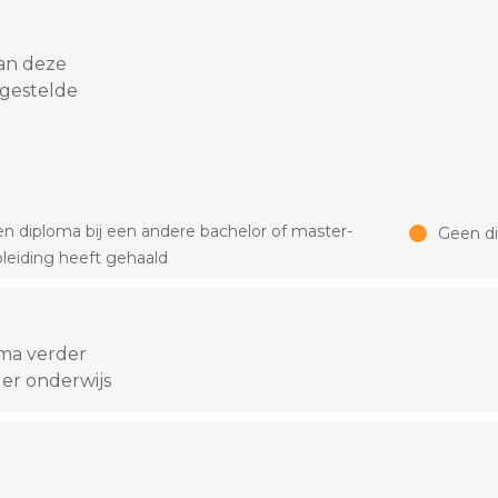
an deze
 gestelde
n diploma bij een andere bachelor of master-
Geen d
leiding heeft gehaald
oma verder
er onderwijs