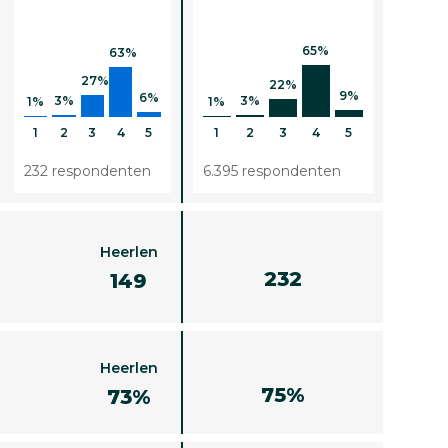
65%
63%
27%
22%
9%
6%
3%
3%
1%
1%
1
2
3
4
5
1
2
3
4
5
232 respondenten
6.395 respondenten
Heerlen
232
149
Heerlen
75%
73%