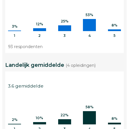
53%
25%
12%
8%
3%
1
2
3
4
5
93 respondenten
Landelijk gemiddelde
(4 opleidingen)
3.6 gemiddelde
58%
22%
10%
8%
2%
1
2
3
4
5