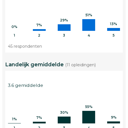
51%
29%
13%
7%
0%
1
2
3
4
5
45 respondenten
Landelijk gemiddelde
(11 opleidingen)
3.6 gemiddelde
55%
30%
9%
7%
1%
1
2
3
4
5