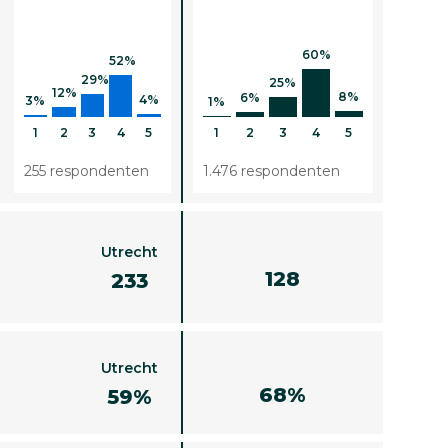
60%
52%
29%
25%
12%
8%
6%
4%
3%
1%
1
2
3
4
5
1
2
3
4
5
255 respondenten
1.476 respondenten
Utrecht
128
233
Utrecht
68%
59%