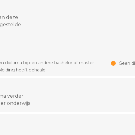
an deze
 gestelde
n diploma bij een andere bachelor of master-
Geen d
leiding heeft gehaald
oma verder
er onderwijs