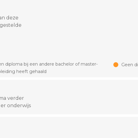
an deze
 gestelde
n diploma bij een andere bachelor of master-
Geen d
leiding heeft gehaald
oma verder
er onderwijs