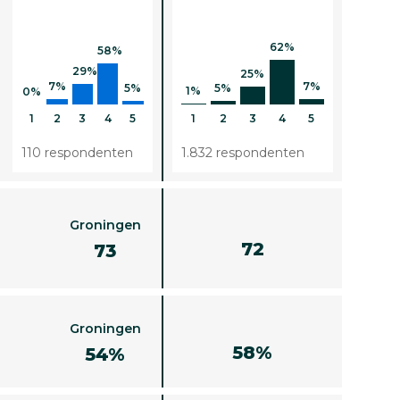
62%
58%
29%
25%
7%
7%
5%
5%
1%
0%
1
2
3
4
5
1
2
3
4
5
110 respondenten
1.832 respondenten
Groningen
72
73
Groningen
58%
54%