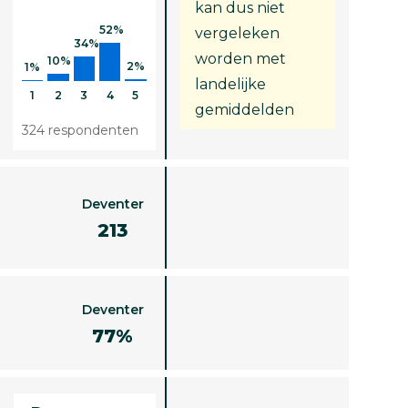
kan dus niet
52%
vergeleken
34%
worden met
10%
2%
1%
landelijke
1
2
3
4
5
gemiddelden
324 respondenten
Deventer
213
Deventer
77%