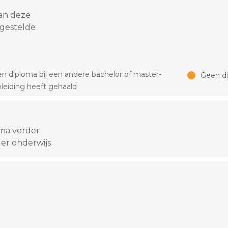
an deze
 gestelde
n diploma bij een andere bachelor of master-
Geen d
leiding heeft gehaald
oma verder
er onderwijs