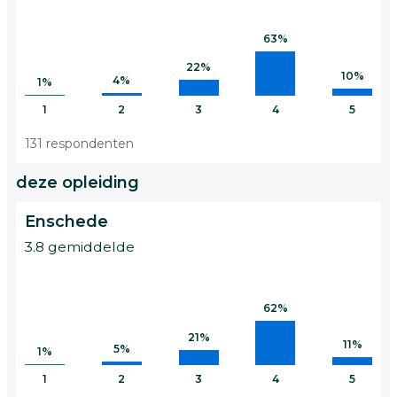
63%
22%
10%
4%
1%
1
2
3
4
5
131 respondenten
deze opleiding
Enschede
3.8 gemiddelde
62%
21%
11%
5%
1%
1
2
3
4
5