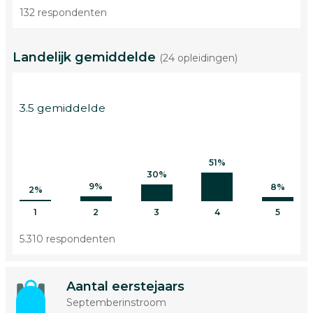
132 respondenten
Landelijk gemiddelde
(24 opleidingen)
3.5 gemiddelde
51%
30%
9%
8%
2%
1
2
3
4
5
5.310 respondenten
Aantal eerstejaars
Septemberinstroom