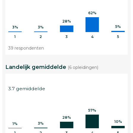
62%
28%
5%
3%
3%
1
2
3
4
5
39 respondenten
Landelijk gemiddelde
(6 opleidingen)
3.7 gemiddelde
57%
28%
10%
3%
1%
1
2
3
4
5