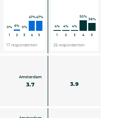
50%
47%
47%
38%
6%
4%
4%
4%
0%
0%
1
2
3
4
5
1
2
3
4
5
17 respondenten
26 respondenten
Amsterdam
3.9
3.7
Amsterdam