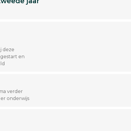
tweede jaar
j deze
 gestart en
ald
oma verder
er onderwijs