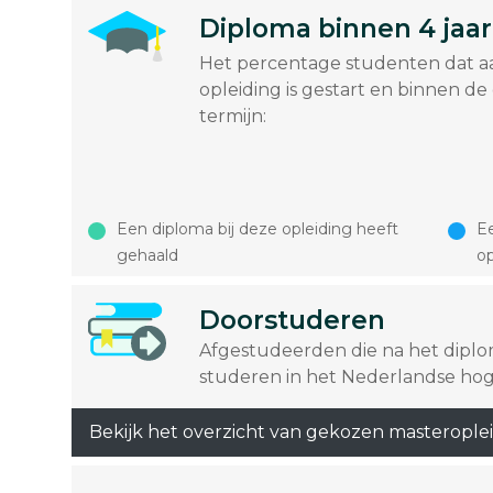
Diploma binnen 4 jaar
Het percentage studenten dat a
opleiding is gestart en binnen de
termijn:
Een diploma bij deze opleiding heeft
Ee
gehaald
op
Doorstuderen
Afgestudeerden die na het dipl
studeren in het Nederlandse hog
Bekijk het overzicht van gekozen masterople