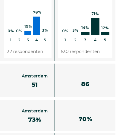
78%
71%
19%
14%
12%
3%
3%
0%
0%
0%
1
2
3
4
5
1
2
3
4
5
32 respondenten
530 respondenten
Amsterdam
86
51
Amsterdam
70%
73%