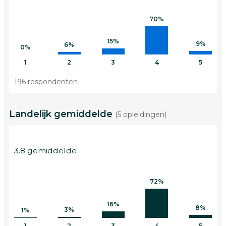
70%
15%
9%
6%
0%
1
2
3
4
5
196 respondenten
Landelijk gemiddelde
(5 opleidingen)
3.8 gemiddelde
72%
16%
8%
3%
1%
1
2
3
4
5