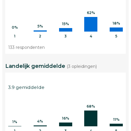
62%
18%
15%
5%
0%
1
2
3
4
5
133 respondenten
Landelijk gemiddelde
(3 opleidingen)
3.9 gemiddelde
68%
16%
11%
4%
1%
1
2
3
4
5