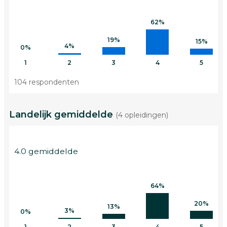
62%
19%
15%
4%
0%
1
2
3
4
5
104 respondenten
Landelijk gemiddelde
(4 opleidingen)
4.0 gemiddelde
64%
20%
13%
3%
0%
1
2
3
4
5