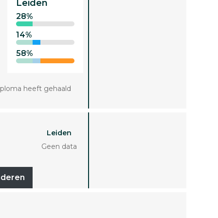
Leiden
28%
14%
58%
iploma heeft gehaald
Leiden
Geen data
uderen