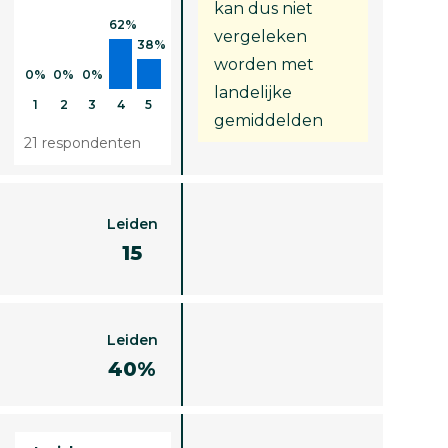
kan dus niet
62%
vergeleken
38%
worden met
0%
0%
0%
landelijke
1
2
3
4
5
gemiddelden
21 respondenten
Leiden
15
Leiden
40%