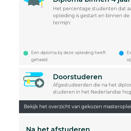
Het percentage studenten dat a
opleiding is gestart en binnen de
termijn:
Een diploma bij deze opleiding heeft
Ee
gehaald
op
Doorstuderen
Afgestudeerden die na het dipl
studeren in het Nederlandse hog
Bekijk het overzicht van gekozen masterople
Na het afstuderen