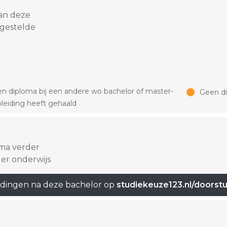
an deze
 gestelde
n diploma bij een andere wo bachelor of master-
Geen d
leiding heeft gehaald
oma verder
er onderwijs
idingen na deze bachelor op
studiekeuze123.nl/doorst