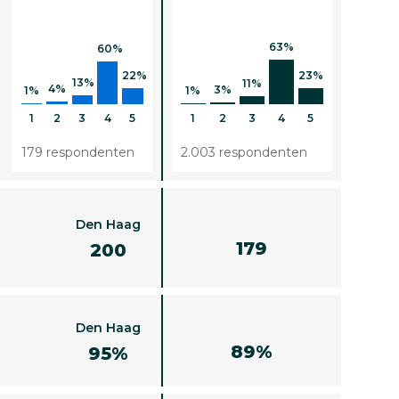
63%
60%
23%
22%
13%
11%
4%
3%
1%
1%
1
2
3
4
5
1
2
3
4
5
179 respondenten
2.003 respondenten
Den Haag
179
200
Den Haag
89%
95%