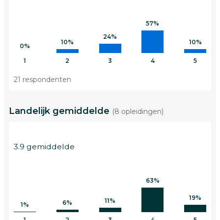
57%
24%
10%
10%
0%
1
2
3
4
5
21 respondenten
Landelijk gemiddelde
(8 opleidingen)
3.9 gemiddelde
63%
19%
11%
6%
1%
1
2
3
4
5