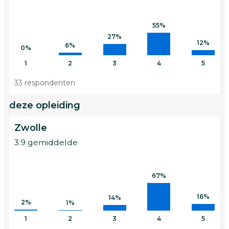
55%
27%
12%
6%
0%
1
2
3
4
5
33 respondenten
deze opleiding
Zwolle
3.9 gemiddelde
67%
16%
14%
2%
1%
1
2
3
4
5