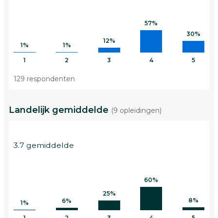
57%
30%
12%
1%
1%
1
2
3
4
5
129 respondenten
Landelijk gemiddelde
(9 opleidingen)
3.7 gemiddelde
60%
25%
8%
6%
1%
1
2
3
4
5