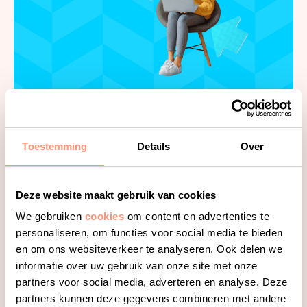
Studie in Cijfers
Studie in Cijfers biedt een handig overzicht waarmee
Toestemming
Details
Over
je verschillende cijfers over een opleiding kunt bekijken
en vergelijken.
Deze website maakt gebruik van cookies
Meer over Studie in Cijfers
We gebruiken
cookies
om content en advertenties te
personaliseren, om functies voor social media te bieden
en om ons websiteverkeer te analyseren. Ook delen we
informatie over uw gebruik van onze site met onze
partners voor social media, adverteren en analyse. Deze
partners kunnen deze gegevens combineren met andere