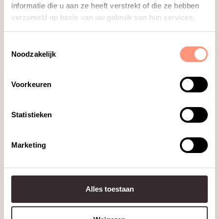
informatie die u aan ze heeft verstrekt of die ze hebben
verzameld op basis van uw gebruik van hun services.
Toestemmingsselectie
Noodzakelijk
Studiekeuze123.nl
Voorkeuren
Op de website Studiekeuze123.nl vind je objectieve
Statistieken
informatie over alle erkende hbo- en wo-opleidingen in
Nederland.
Marketing
Meer over Studiekeuze123.nl
Alles toestaan