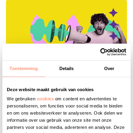
Op zoek naar een overzicht van
Toestemming
Details
Over
de resultaten?
Op de pagina over de
resultaten van de Nationale
Deze website maakt gebruik van cookies
Studenten Enquête
vind je een overzicht van alle
We gebruiken
cookies
om content en advertenties te
gepubliceerde NSE-resultaten.
personaliseren, om functies voor social media te bieden
en om ons websiteverkeer te analyseren. Ook delen we
informatie over uw gebruik van onze site met onze
Startpagina NSE
|
Contact over de NSE
|
NSE voor
partners voor social media, adverteren en analyse. Deze