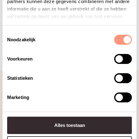
onderwijsinstellingen
partners kunnen deze gegevens combineren met andere
informatie die u aan ze heeft verstrekt of die ze hebben
verzameld op basis van uw gebruik van hun services.
Toestemmingsselectie
Noodzakelijk
Voorkeuren
Lees meer
Statistieken
Marketing
Alles toestaan