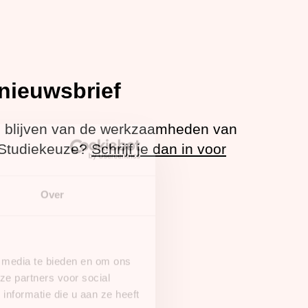
n nieuwsbrief
 blijven van de werkzaamheden van
Studiekeuze?
Schrijf je dan in voor onze
Over
l media te bieden en om ons
ze partners voor social
nformatie die u aan ze heeft