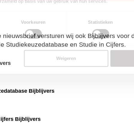
erzameld op basis van uw gebruik van hun services.
Voorkeuren
Statistieken
euwsbrief versturen wij ook Bijblijvers voor de N
edatabase en Studie in Cijfers.
Weigeren
ijvers
uzedatabase Bijblijvers
Cijfers Bijblijvers