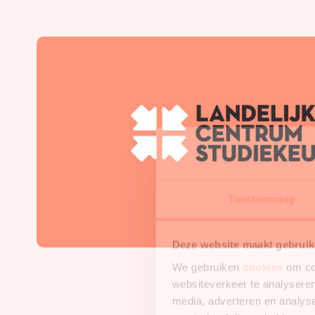
Toestemming
Deze website maakt gebruik
We gebruiken
cookies
om con
websiteverkeer te analyseren
media, adverteren en analys