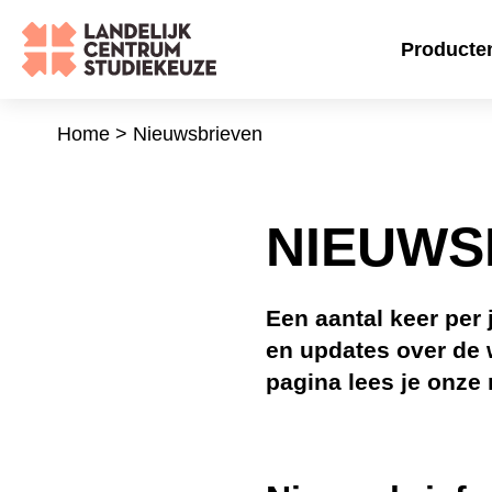
Ga
naar
Producten
de
inhoud
Home
>
Nieuwsbrieven
NIEUW
Een aantal keer per j
updates over de werk
onze meest recente n