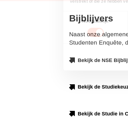
verstrekt of die ze hebben v
Toestemmingsselectie
Bijblijvers
Noodzakelijk
Naast onze algemene ni
Enquête, de Studiekeuz
Bekijk de NSE Bijbl
Bekijk de Studieke
Bekijk de Studie in 