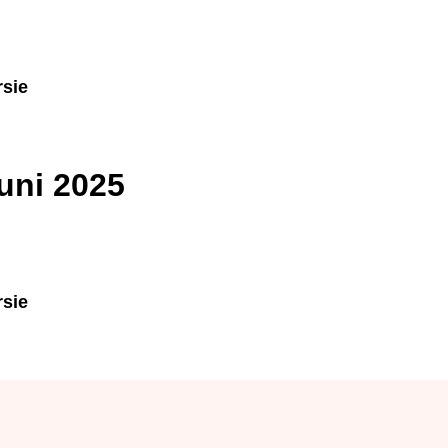
ersie
 juni 2025
ersie